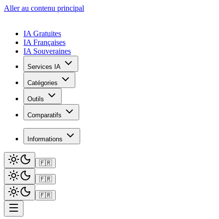
Aller au contenu principal
IA Gratuites
IA Françaises
IA Souveraines
Services IA
Catégories
Outils
Comparatifs
Informations
🇫🇷
🇫🇷
🇫🇷