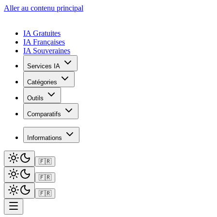
Aller au contenu principal
IA Gratuites
IA Françaises
IA Souveraines
Services IA
Catégories
Outils
Comparatifs
Informations
🇫🇷
🇫🇷
🇫🇷