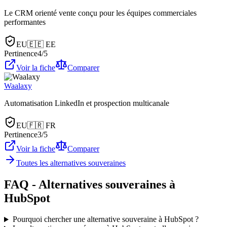
Le CRM orienté vente conçu pour les équipes commerciales
performantes
EU
🇪🇪
EE
Pertinence
4
/5
Voir la fiche
Comparer
Waalaxy
Automatisation LinkedIn et prospection multicanale
EU
🇫🇷
FR
Pertinence
3
/5
Voir la fiche
Comparer
Toutes les alternatives souveraines
FAQ - Alternatives souveraines à
HubSpot
Pourquoi chercher une alternative souveraine à HubSpot ?