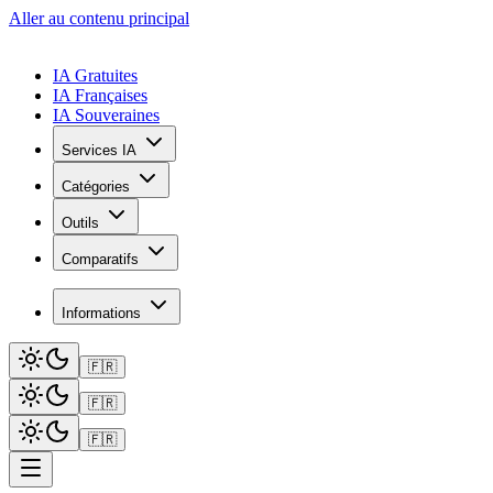
Aller au contenu principal
IA Gratuites
IA Françaises
IA Souveraines
Services IA
Catégories
Outils
Comparatifs
Informations
🇫🇷
🇫🇷
🇫🇷