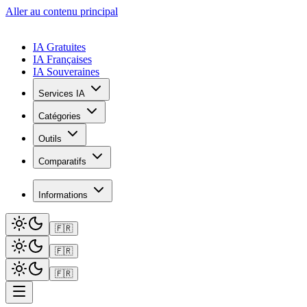
Aller au contenu principal
IA Gratuites
IA Françaises
IA Souveraines
Services IA
Catégories
Outils
Comparatifs
Informations
🇫🇷
🇫🇷
🇫🇷