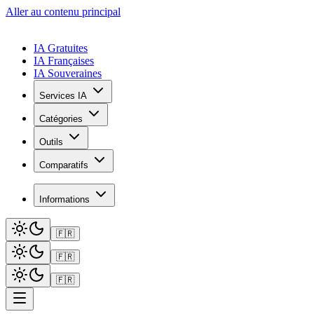
Aller au contenu principal
IA Gratuites
IA Françaises
IA Souveraines
Services IA
Catégories
Outils
Comparatifs
Informations
🇫🇷
🇫🇷
🇫🇷