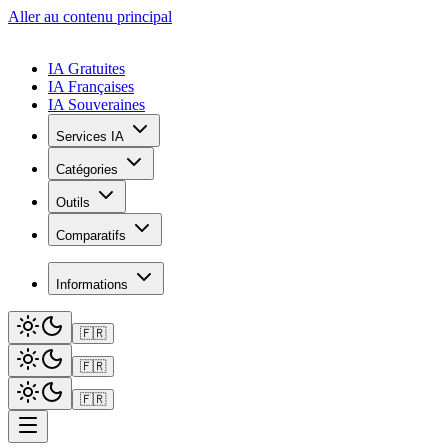
Aller au contenu principal
IA Gratuites
IA Françaises
IA Souveraines
Services IA
Catégories
Outils
Comparatifs
Informations
🇫🇷
🇫🇷
🇫🇷