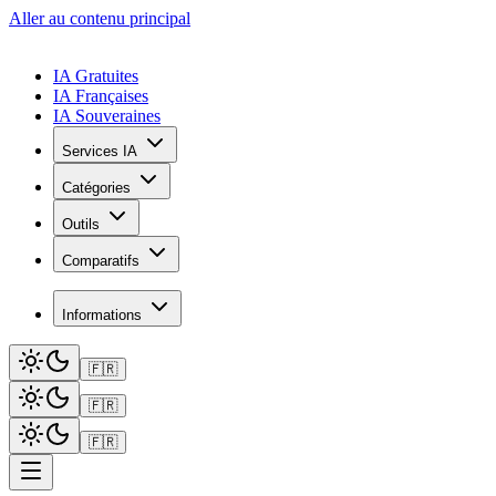
Aller au contenu principal
IA Gratuites
IA Françaises
IA Souveraines
Services IA
Catégories
Outils
Comparatifs
Informations
🇫🇷
🇫🇷
🇫🇷