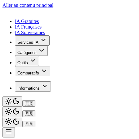
Aller au contenu principal
IA Gratuites
IA Françaises
IA Souveraines
Services IA
Catégories
Outils
Comparatifs
Informations
🇫🇷
🇫🇷
🇫🇷