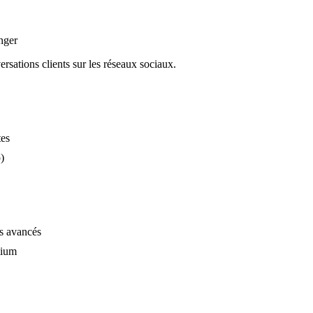
nger
rsations clients sur les réseaux sociaux.
tes
)
ts avancés
mium