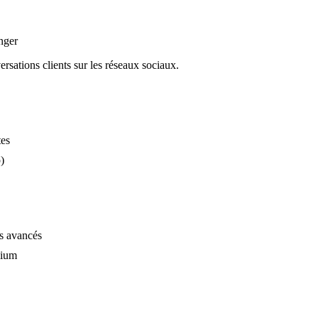
nger
rsations clients sur les réseaux sociaux.
tes
)
ts avancés
mium