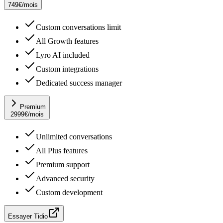
749
€
/mois
Custom conversations limit
All Growth features
Lyro AI included
Custom integrations
Dedicated success manager
Premium
2999
€
/mois
Unlimited conversations
All Plus features
Premium support
Advanced security
Custom development
Essayer Tidio