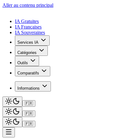
Aller au contenu principal
IA Gratuites
IA Françaises
IA Souveraines
Services IA
Catégories
Outils
Comparatifs
Informations
🇫🇷
🇫🇷
🇫🇷