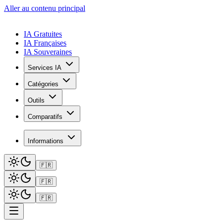
Aller au contenu principal
IA Gratuites
IA Françaises
IA Souveraines
Services IA
Catégories
Outils
Comparatifs
Informations
🇫🇷
🇫🇷
🇫🇷