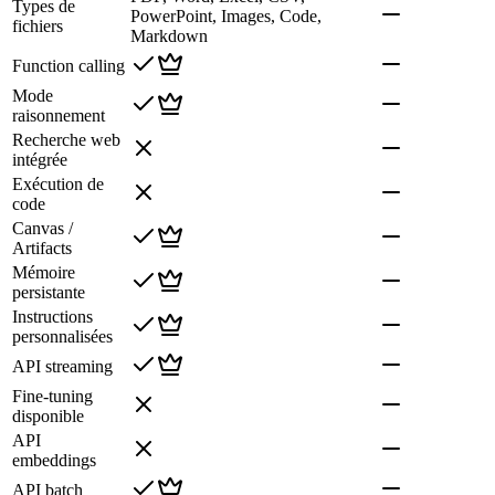
Types de
PowerPoint, Images, Code,
fichiers
Markdown
Function calling
Mode
raisonnement
Recherche web
intégrée
Exécution de
code
Canvas /
Artifacts
Mémoire
persistante
Instructions
personnalisées
API streaming
Fine-tuning
disponible
API
embeddings
API batch