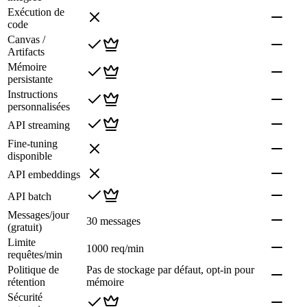
Exécution de
code
Canvas /
Artifacts
Mémoire
persistante
Instructions
personnalisées
API streaming
Fine-tuning
disponible
API embeddings
API batch
Messages/jour
30 messages
(gratuit)
Limite
1000 req/min
requêtes/min
Politique de
Pas de stockage par défaut, opt-in pour
rétention
mémoire
Sécurité