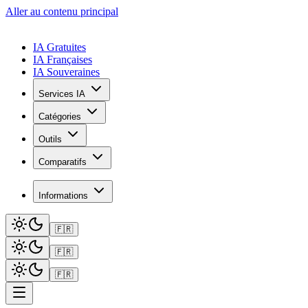
Aller au contenu principal
IA Gratuites
IA Françaises
IA Souveraines
Services IA
Catégories
Outils
Comparatifs
Informations
🇫🇷
🇫🇷
🇫🇷