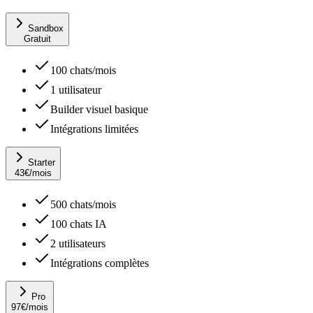
Sandbox
Gratuit
100 chats/mois
1 utilisateur
Builder visuel basique
Intégrations limitées
Starter
43
€
/mois
500 chats/mois
100 chats IA
2 utilisateurs
Intégrations complètes
Pro
97
€
/mois