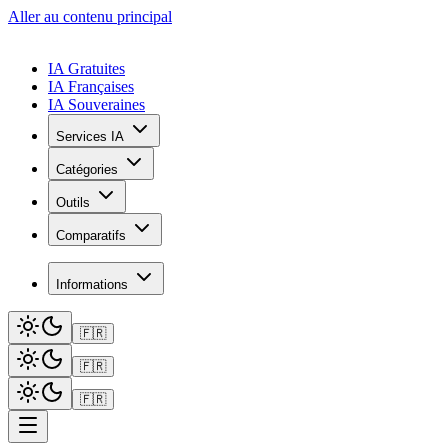
Aller au contenu principal
IA Gratuites
IA Françaises
IA Souveraines
Services IA
Catégories
Outils
Comparatifs
Informations
🇫🇷
🇫🇷
🇫🇷