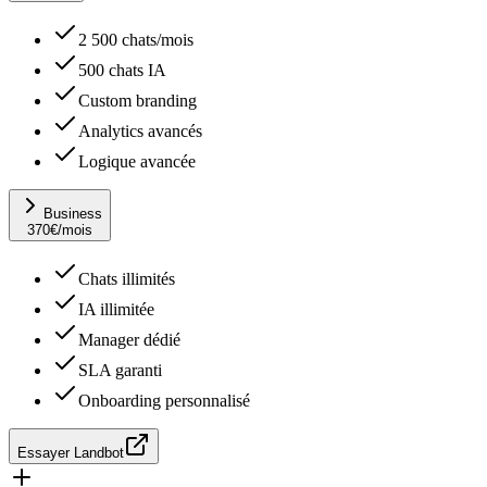
2 500 chats/mois
500 chats IA
Custom branding
Analytics avancés
Logique avancée
Business
370
€
/mois
Chats illimités
IA illimitée
Manager dédié
SLA garanti
Onboarding personnalisé
Essayer Landbot