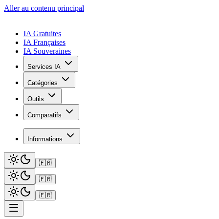
Aller au contenu principal
IA Gratuites
IA Françaises
IA Souveraines
Services IA
Catégories
Outils
Comparatifs
Informations
🇫🇷
🇫🇷
🇫🇷