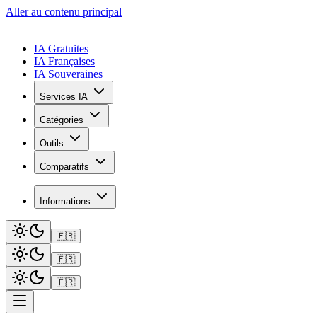
Aller au contenu principal
IA Gratuites
IA Françaises
IA Souveraines
Services IA
Catégories
Outils
Comparatifs
Informations
🇫🇷
🇫🇷
🇫🇷