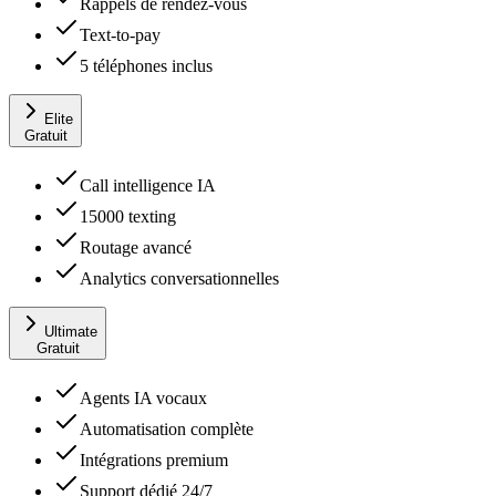
Rappels de rendez-vous
Text-to-pay
5 téléphones inclus
Elite
Gratuit
Call intelligence IA
15000 texting
Routage avancé
Analytics conversationnelles
Ultimate
Gratuit
Agents IA vocaux
Automatisation complète
Intégrations premium
Support dédié 24/7