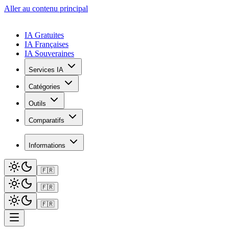
Aller au contenu principal
IA Gratuites
IA Françaises
IA Souveraines
Services IA
Catégories
Outils
Comparatifs
Informations
🇫🇷
🇫🇷
🇫🇷