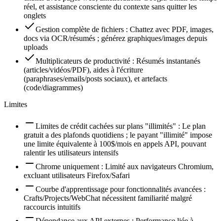
réel, et assistance consciente du contexte sans quitter les
onglets
Gestion complète de fichiers : Chattez avec PDF, images,
docs via OCR/résumés ; générez graphiques/images depuis
uploads
Multiplicateurs de productivité : Résumés instantanés
(articles/vidéos/PDF), aides à l'écriture
(paraphrases/emails/posts sociaux), et artefacts
(code/diagrammes)
Limites
Limites de crédit cachées sur plans "illimités" : Le plan
gratuit a des plafonds quotidiens ; le payant "illimité" impose
une limite équivalente à 100$/mois en appels API, pouvant
ralentir les utilisateurs intensifs
Chrome uniquement : Limité aux navigateurs Chromium,
excluant utilisateurs Firefox/Safari
Courbe d'apprentissage pour fonctionnalités avancées :
Crafts/Projects/WebChat nécessitent familiarité malgré
raccourcis intuitifs
Dépendance aux API externes : Performance liée à