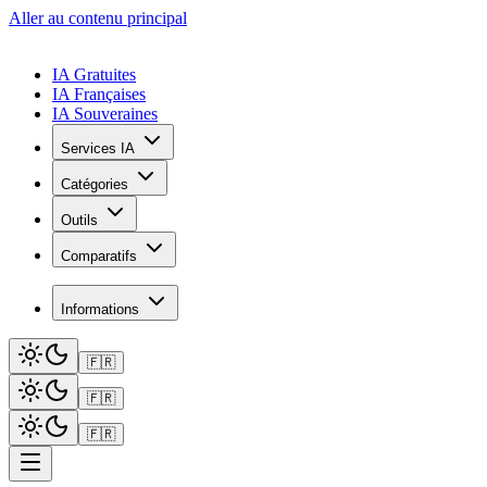
Aller au contenu principal
IA Gratuites
IA Françaises
IA Souveraines
Services IA
Catégories
Outils
Comparatifs
Informations
🇫🇷
🇫🇷
🇫🇷