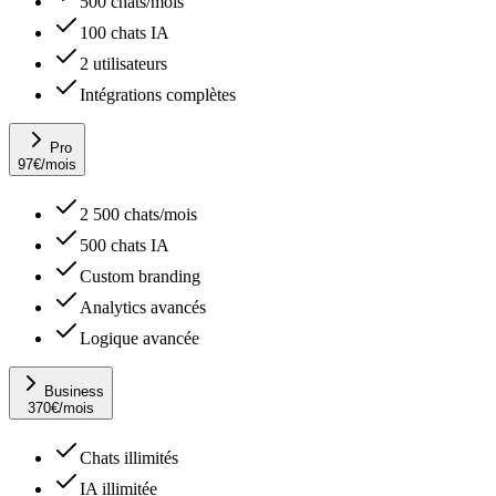
500 chats/mois
100 chats IA
2 utilisateurs
Intégrations complètes
Pro
97
€
/mois
2 500 chats/mois
500 chats IA
Custom branding
Analytics avancés
Logique avancée
Business
370
€
/mois
Chats illimités
IA illimitée