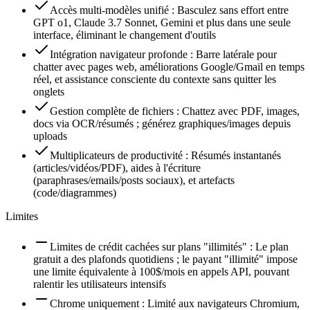
Accès multi-modèles unifié : Basculez sans effort entre
GPT o1, Claude 3.7 Sonnet, Gemini et plus dans une seule
interface, éliminant le changement d'outils
Intégration navigateur profonde : Barre latérale pour
chatter avec pages web, améliorations Google/Gmail en temps
réel, et assistance consciente du contexte sans quitter les
onglets
Gestion complète de fichiers : Chattez avec PDF, images,
docs via OCR/résumés ; générez graphiques/images depuis
uploads
Multiplicateurs de productivité : Résumés instantanés
(articles/vidéos/PDF), aides à l'écriture
(paraphrases/emails/posts sociaux), et artefacts
(code/diagrammes)
Limites
Limites de crédit cachées sur plans "illimités" : Le plan
gratuit a des plafonds quotidiens ; le payant "illimité" impose
une limite équivalente à 100$/mois en appels API, pouvant
ralentir les utilisateurs intensifs
Chrome uniquement : Limité aux navigateurs Chromium,