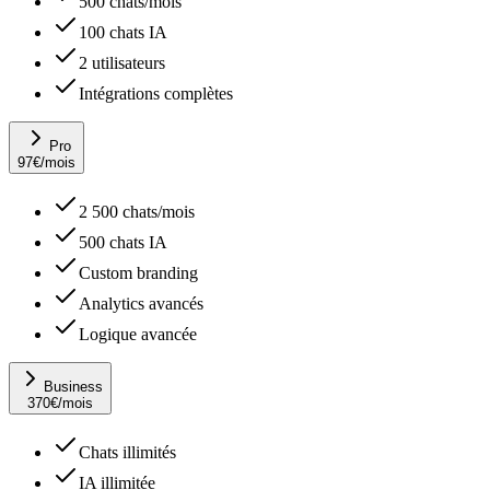
500 chats/mois
100 chats IA
2 utilisateurs
Intégrations complètes
Pro
97
€
/mois
2 500 chats/mois
500 chats IA
Custom branding
Analytics avancés
Logique avancée
Business
370
€
/mois
Chats illimités
IA illimitée