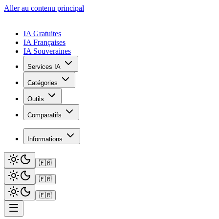
Aller au contenu principal
IA Gratuites
IA Françaises
IA Souveraines
Services IA
Catégories
Outils
Comparatifs
Informations
🇫🇷
🇫🇷
🇫🇷