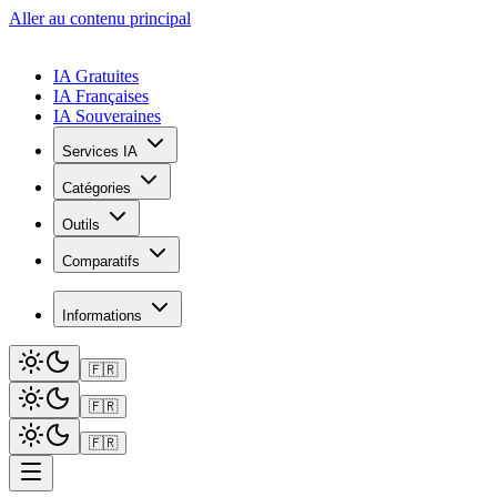
Aller au contenu principal
IA Gratuites
IA Françaises
IA Souveraines
Services IA
Catégories
Outils
Comparatifs
Informations
🇫🇷
🇫🇷
🇫🇷