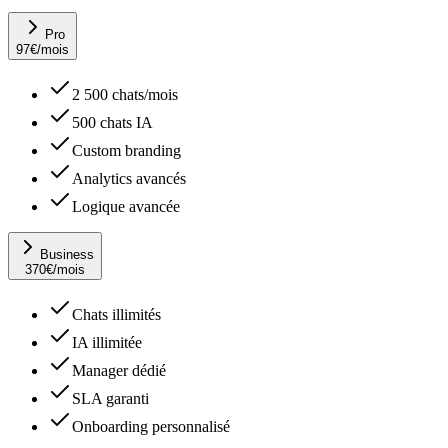
Pro
97
€
/mois
2 500 chats/mois
500 chats IA
Custom branding
Analytics avancés
Logique avancée
Business
370
€
/mois
Chats illimités
IA illimitée
Manager dédié
SLA garanti
Onboarding personnalisé