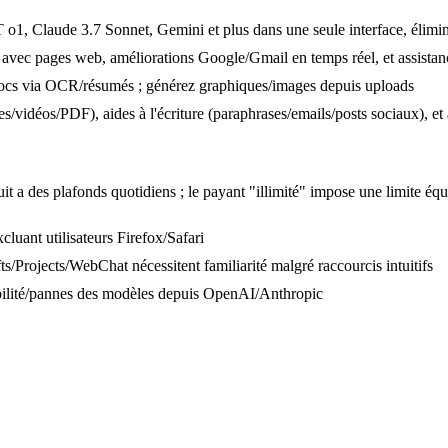
 o1, Claude 3.7 Sonnet, Gemini et plus dans une seule interface, élimi
r avec pages web, améliorations Google/Gmail en temps réel, et assistanc
docs via OCR/résumés ; générez graphiques/images depuis uploads
les/vidéos/PDF), aides à l'écriture (paraphrases/emails/posts sociaux), e
tuit a des plafonds quotidiens ; le payant "illimité" impose une limite éq
uant utilisateurs Firefox/Safari
s/Projects/WebChat nécessitent familiarité malgré raccourcis intuitifs
bilité/pannes des modèles depuis OpenAI/Anthropic