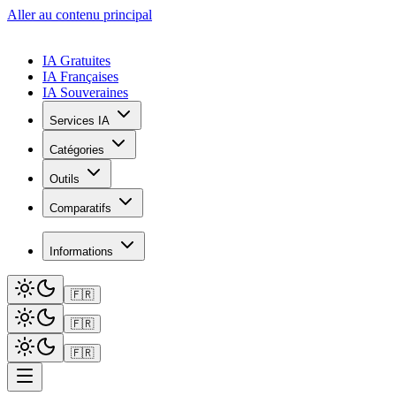
Aller au contenu principal
IA Gratuites
IA Françaises
IA Souveraines
Services IA
Catégories
Outils
Comparatifs
Informations
🇫🇷
🇫🇷
🇫🇷