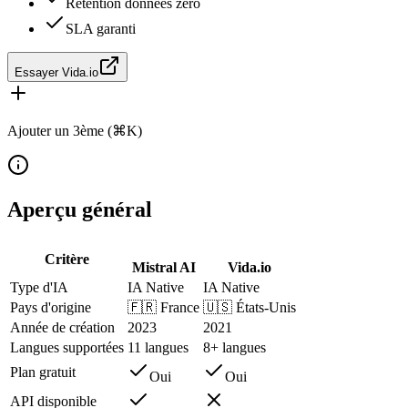
Rétention données zéro
SLA garanti
Essayer Vida.io
Ajouter un 3ème (⌘K)
Aperçu général
Critère
Mistral AI
Vida.io
Type d'IA
IA Native
IA Native
Pays d'origine
🇫🇷
France
🇺🇸
États-Unis
Année de création
2023
2021
Langues supportées
11 langues
8+ langues
Plan gratuit
Oui
Oui
API disponible