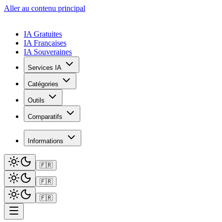
Aller au contenu principal
IA Gratuites
IA Françaises
IA Souveraines
Services IA
Catégories
Outils
Comparatifs
Informations
🇫🇷
🇫🇷
🇫🇷