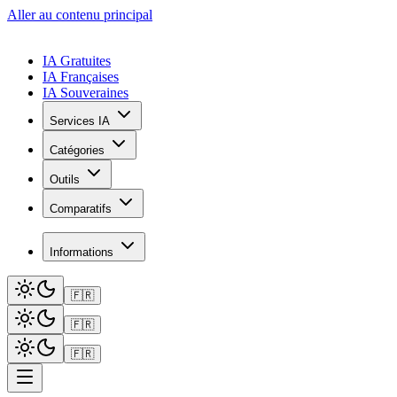
Aller au contenu principal
IA Gratuites
IA Françaises
IA Souveraines
Services IA
Catégories
Outils
Comparatifs
Informations
🇫🇷
🇫🇷
🇫🇷