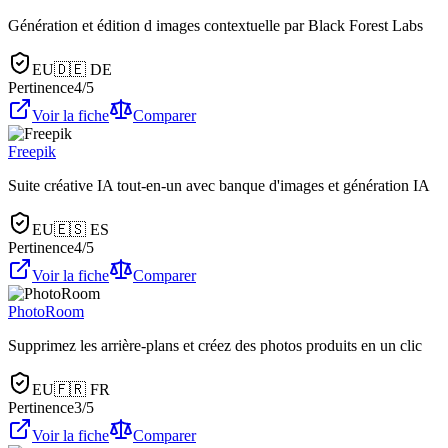
Génération et édition d images contextuelle par Black Forest Labs
EU
🇩🇪
DE
Pertinence
4
/5
Voir la fiche
Comparer
Freepik
Suite créative IA tout-en-un avec banque d'images et génération IA
EU
🇪🇸
ES
Pertinence
4
/5
Voir la fiche
Comparer
PhotoRoom
Supprimez les arrière-plans et créez des photos produits en un clic
EU
🇫🇷
FR
Pertinence
3
/5
Voir la fiche
Comparer