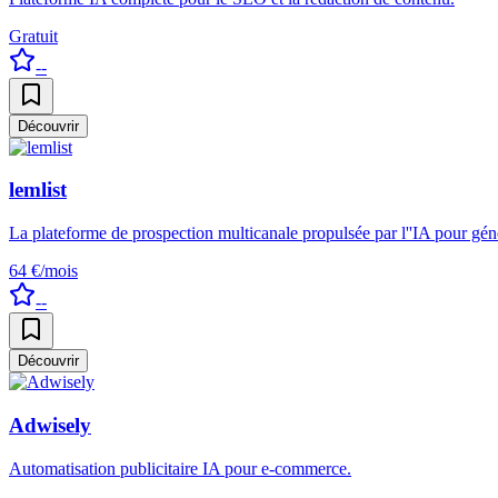
Gratuit
--
Découvrir
lemlist
La plateforme de prospection multicanale propulsée par l''IA pour géné
64 €/mois
--
Découvrir
Adwisely
Automatisation publicitaire IA pour e-commerce.