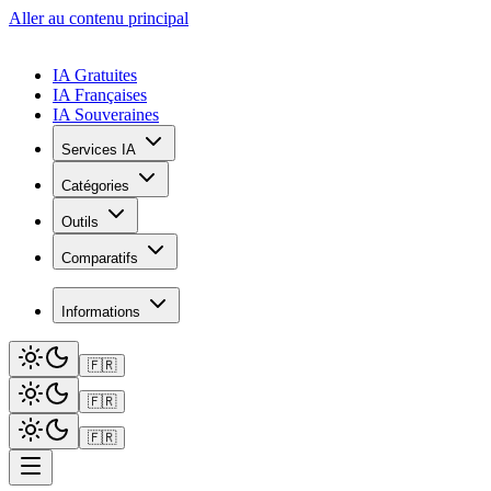
Aller au contenu principal
IA Gratuites
IA Françaises
IA Souveraines
Services IA
Catégories
Outils
Comparatifs
Informations
🇫🇷
🇫🇷
🇫🇷