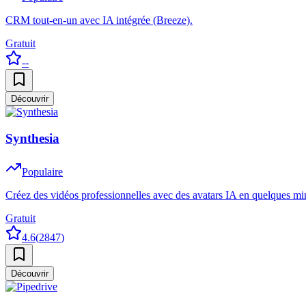
CRM tout-en-un avec IA intégrée (Breeze).
Gratuit
--
Découvrir
Synthesia
Populaire
Créez des vidéos professionnelles avec des avatars IA en quelques mi
Gratuit
4.6
(
2847
)
Découvrir