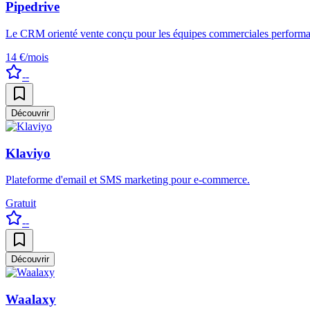
Pipedrive
Le CRM orienté vente conçu pour les équipes commerciales performa
14 €/mois
--
Découvrir
Klaviyo
Plateforme d'email et SMS marketing pour e-commerce.
Gratuit
--
Découvrir
Waalaxy