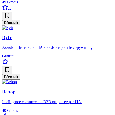
49 €/mois
--
Découvrir
Rytr
Assistant de rédaction IA abordable pour le copywriting.
Gratuit
--
Découvrir
Bebop
Intelligence commerciale B2B propulsee par l'IA.
49 €/mois