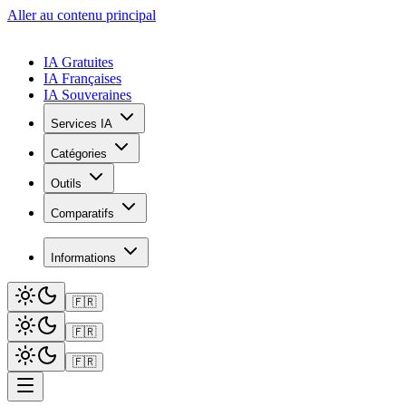
Aller au contenu principal
IA Gratuites
IA Françaises
IA Souveraines
Services IA
Catégories
Outils
Comparatifs
Informations
🇫🇷
🇫🇷
🇫🇷