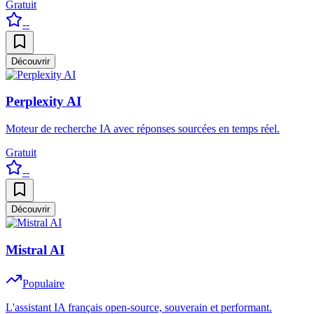
Gratuit
--
Découvrir
Perplexity AI
Moteur de recherche IA avec réponses sourcées en temps réel.
Gratuit
--
Découvrir
Mistral AI
Populaire
L'assistant IA français open-source, souverain et performant.