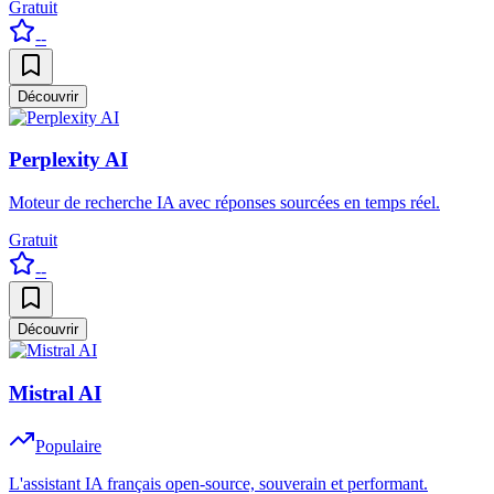
Gratuit
--
Découvrir
Perplexity AI
Moteur de recherche IA avec réponses sourcées en temps réel.
Gratuit
--
Découvrir
Mistral AI
Populaire
L'assistant IA français open-source, souverain et performant.