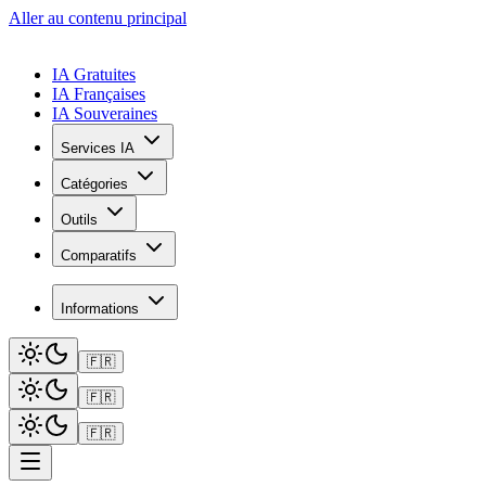
Aller au contenu principal
IA Gratuites
IA Françaises
IA Souveraines
Services IA
Catégories
Outils
Comparatifs
Informations
🇫🇷
🇫🇷
🇫🇷