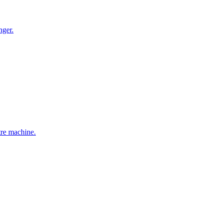
nger.
tre machine.