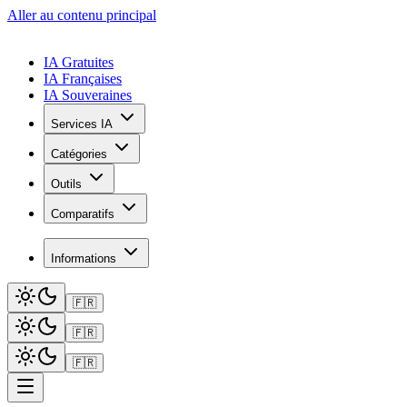
Aller au contenu principal
IA Gratuites
IA Françaises
IA Souveraines
Services IA
Catégories
Outils
Comparatifs
Informations
🇫🇷
🇫🇷
🇫🇷