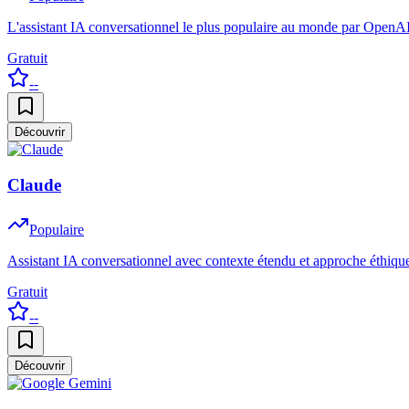
L'assistant IA conversationnel le plus populaire au monde par OpenAI
Gratuit
--
Découvrir
Claude
Populaire
Assistant IA conversationnel avec contexte étendu et approche éthiqu
Gratuit
--
Découvrir