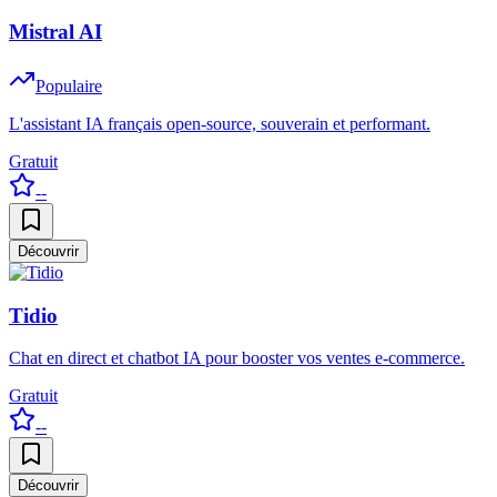
Mistral AI
Populaire
L'assistant IA français open-source, souverain et performant.
Gratuit
--
Découvrir
Tidio
Chat en direct et chatbot IA pour booster vos ventes e-commerce.
Gratuit
--
Découvrir