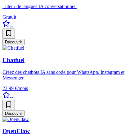
Tuteur de langues IA conversationnel.
Gratuit
--
Découvrir
Chatfuel
Créez des chatbots IA sans code pour WhatsApp, Instagram et
Messenger.
23.99 €/mois
--
Découvrir
OpenClaw