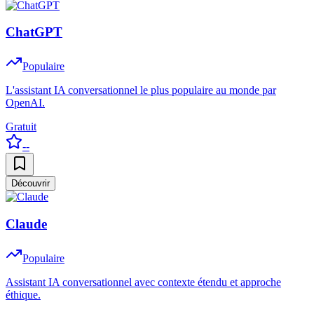
ChatGPT
Populaire
L'assistant IA conversationnel le plus populaire au monde par
OpenAI.
Gratuit
--
Découvrir
Claude
Populaire
Assistant IA conversationnel avec contexte étendu et approche
éthique.