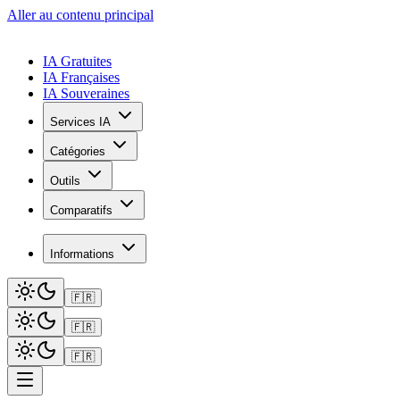
Aller au contenu principal
IA Gratuites
IA Françaises
IA Souveraines
Services IA
Catégories
Outils
Comparatifs
Informations
🇫🇷
🇫🇷
🇫🇷